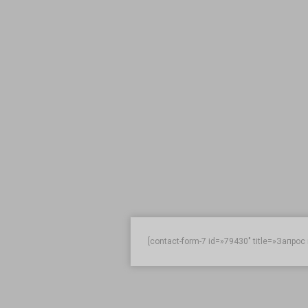
[contact-form-7 id=»79430″ title=»Запрос