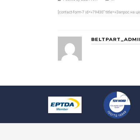
[contact-form-7 id=»79430″ title=»Запрос на ц
BELTPART_ADMI