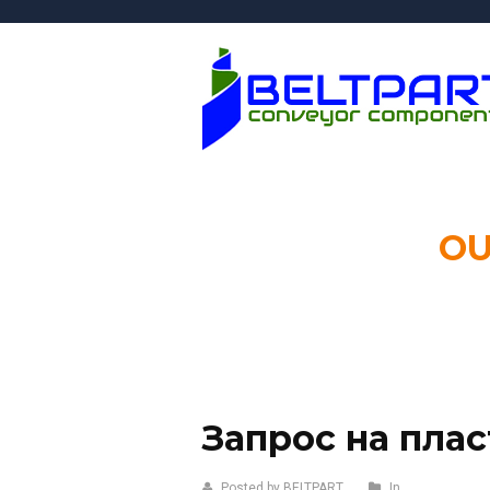
O
Запрос на пла
Posted by BELTPART
In