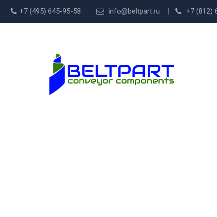
+7 (495) 645-95-58
info@beltpart.ru |
+7 (812