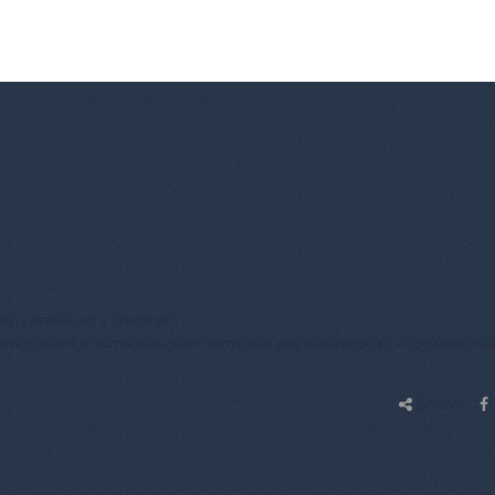
ку, указанному в договоре.
оизводителя и поставщика комплектующих для конвейерного и промышленн
Share: