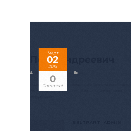
Март
Петр Андреевич
02
2015
Posted by BELTPART
In
0
Компания «Белтпарт» осуществляла поставки согласно сро
Comment
Рекомендуем Вам компанию «Белтпарт» как надежного пр
оборудования.
BELTPART_ADMIN