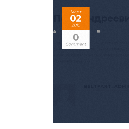
Март
Петр Андреев
02
2015
Posted by BELTPART
In
0
Сотрудничаем с компанией «Белтпарт» более
Comment
самое важное бесплатно. За время нашей с
высокими профессионалами, которые следят
пожелания Заказчика.
BELTPART_ADMI