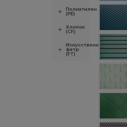
Полиэтилен
(PE)
Хлопок
(СF)
Искусственный
фетр
(FT)