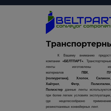
Транспортерн
К Вашему вниманию предоста
компании
«БЕЛТПАРТ»
. Транспортерные
ленты изготовлены из
материалов
ПВХ
,
ПУ
(полиуретана)
,
Хлопок
,
Силикон
,
Хайтрел
,
Фетр
,
Полиэтилен
,
Полиэстер
данные ленты используются
при более легких условиях эксплуатации,
где нецелесообразно применение
резинотканевых конвейерных лент.