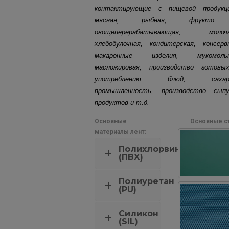
контактирующие с пищевой продукци
мясная, рыбная, ф
рукто
овощеперерабатывающая, молочн
х
лебобулочная, кондитерская, консерв
макаронные изделия, мукомольн
масложировая, п
роизводство готовы
употреблению блюд, сахар
промышленность, производство сыпу
продуктов и т.д.
Основные
Основные ст
материалы лент:
Полихлорвинил
(ПВХ)
Полиуретан
(PU)
Силикон
(SIL)