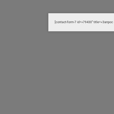
[contact-form-7 id=»79430″ title=»Запрос